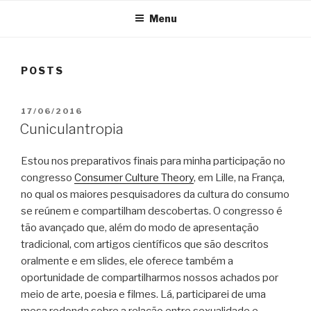
Menu
POSTS
POSTED
17/06/2016
ON
Cuniculantropia
Estou nos preparativos finais para minha participação no
congresso
Consumer Culture Theory
, em Lille, na França,
no qual os maiores pesquisadores da cultura do consumo
se reúnem e compartilham descobertas. O congresso é
tão avançado que, além do modo de apresentação
tradicional, com artigos científicos que são descritos
oralmente e em slides, ele oferece também a
oportunidade de compartilharmos nossos achados por
meio de arte, poesia e filmes. Lá, participarei de uma
mesa redonda sobre a relação entre sexualidade e