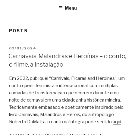
Menu
POSTS
POSTED
03/01/2024
ON
Carnavais, Malandras e Heroínas – o conto,
o filme, a instalação
Em 2022, publiquei “Carnivals, Picaras and Heroines”, um
conto queer, feminista e interseccional, com múltiplas
camadas de transformação que ocorrem durante uma
noite de carnaval em uma cidadezinha histórica mineira.
Teoricamente embasado e poeticamente inspirado pelo
livro Carnavais, Malandros e Heróis, do antropólogo
Roberto DaMatta, o conto na íntegra pode ser lido
aqui
.