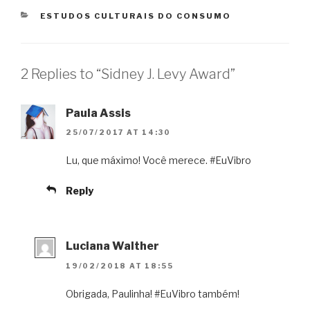
CATEGORIES
ESTUDOS CULTURAIS DO CONSUMO
2 Replies to “Sidney J. Levy Award”
Paula Assis
25/07/2017 AT 14:30
Lu, que máximo! Você merece. #EuVibro
Reply
Luciana Walther
19/02/2018 AT 18:55
Obrigada, Paulinha! #EuVibro também!