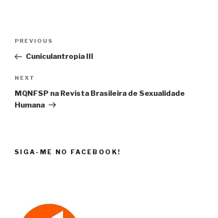
Post
Previous
PREVIOUS
navigation
Post
Cuniculantropia III
Next
NEXT
Post
MQNFSP na Revista Brasileira de Sexualidade
Humana
SIGA-ME NO FACEBOOK!