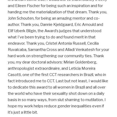
and Eileen Fischer for being such an inspiration and for
handing me the materialization of that dream. Thank you,
John Schouten, for being an amazing mentor and co-
author. Thank you, Dannie Kjeldgaard, Eric Arnould and
Elif Izberk Bilgin, the Award’s judges that understood
what I’ve been trying to do and found merit in that
endeavor. Thank you, Cristel Antonia Russell, Cecilia
Ruvalcaba, Samantha Cross and Alladi Venkatesh for your
hard work on strengthening our community ties. Thank
you, my dear doctoral advisors: Mirian Goldenberg,
anthropologist extraordinaire, and Leticia Moreira
Casotti, one of the first CCT researchers in Brazil, who in
fact introduced me to CCT. Last but not least, I would like
to dedicate this award to all women in Brazil and all over
the world who have their sexuality shot down on a daily
basis in so many ways, from slut shaming to mutilation. I
hope my work helps reduce gender inequalities even if
it’s just a little bit.