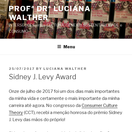
Skip
PROFª DRª LUCIANA
to
WALTHER
content
INTERSEÇÕES entre CULTURA, GÊNERO, SUSTENTABILIDADE e
CONSUMO
Menu
POSTED
25/07/2017
BY
LUCIANA WALTHER
ON
Sidney J. Levy Award
Onze de julho de 2017 foi um dos dias mais importantes
da minha vida e certamente o mais importante da minha
carreira até agora. No congresso da
Consumer Culture
Theory
(CCT), recebi a menção honrosa do prêmio Sidney
J. Levy das mãos do próprio!