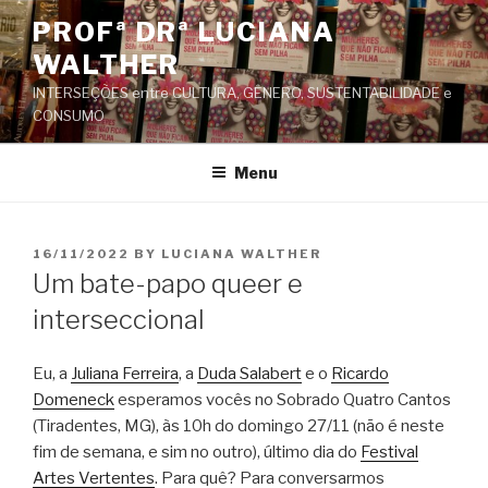
Skip
PROFª DRª LUCIANA
to
WALTHER
content
INTERSEÇÕES entre CULTURA, GÊNERO, SUSTENTABILIDADE e
CONSUMO
Menu
POSTED
16/11/2022
BY
LUCIANA WALTHER
ON
Um bate-papo queer e
interseccional
Eu, a
Juliana Ferreira
, a
Duda Salabert
e o
Ricardo
Domeneck
esperamos vocês no Sobrado Quatro Cantos
(Tiradentes, MG), às 10h do domingo 27/11 (não é neste
fim de semana, e sim no outro), último dia do
Festival
Artes Vertentes
. Para quê? Para conversarmos